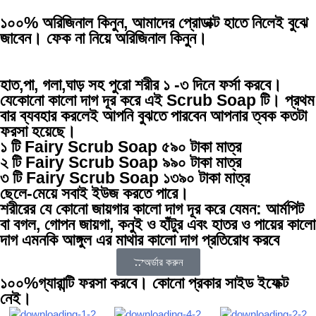
১০০% অরিজিনাল কিনুন, আমাদের প্রোডাক্ট হাতে নিলেই বুঝে
জাবেন। ফেক না নিয়ে অরিজিনাল কিনুন।
হাত,পা, গলা,ঘাড় সহ পুরো শরীর ১ -৩ দিনে ফর্সা করবে।
যেকোনো কালো দাগ দূর করে এই Scrub Soap টি। প্রথম
বার ব্যবহার করলেই আপনি বুঝতে পারবেন আপনার ত্বক কতটা
ফরসা হয়েছে।
১ টি Fairy Scrub Soap ৫৯০ টাকা মাত্র
২ টি Fairy Scrub Soap ৯৯০ টাকা মাত্র
৩ টি Fairy Scrub Soap ১৩৯০ টাকা মাত্র
ছেলে-মেয়ে সবাই ইউজ করতে পারে।
শরীরের যে কোনো জায়গার কালো দাগ দূর করে যেমন: আর্মপিট
বা বগল, গোপন জায়গা, কনুই ও হাঁটুর এবং হাতর ও পায়ের কালো
দাগ এমনকি আঙ্গুল এর মাথার কালো দাগ প্রতিরোধ করবে
অর্ডার করুন
১০০%গ্যারান্টি ফরসা করবে। কোনো প্রকার সাইড ইফেক্ট
নেই।