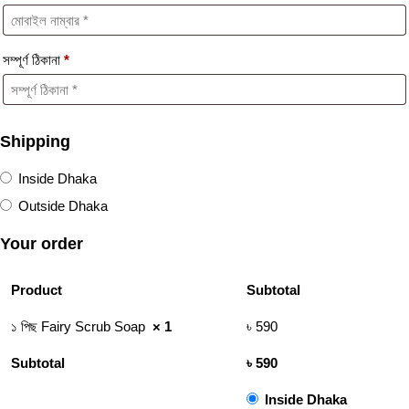
সম্পূর্ণ ঠিকানা
*
Shipping
Inside Dhaka
Outside Dhaka
Your order
Product
Subtotal
১ পিছ Fairy Scrub Soap
× 1
৳
590
Subtotal
৳
590
Inside Dhaka