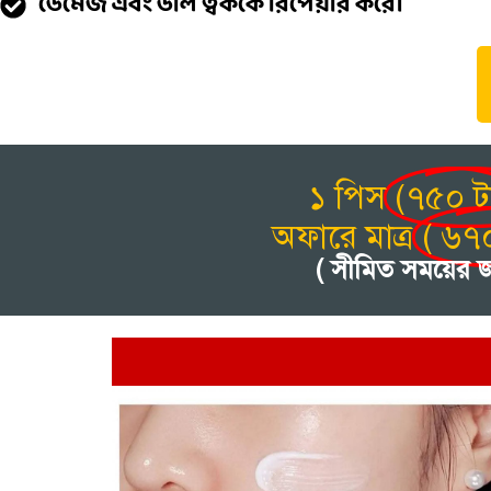
ডেমেজ এবং ডাল ত্বককে রিপেয়ার করে।
১ পিস
(৭৫০ ট
অফারে মাত্র
( ৬৭
( সীমিত সময়ের জন