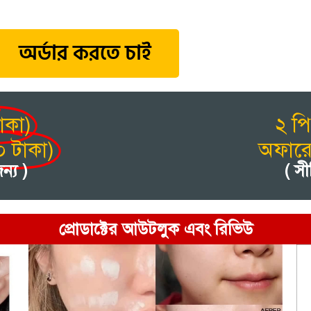
অর্ডার করতে চাই
াকা)
২ প
০ টাকা)
অফারে 
্য )
( স
প্রোডাক্টের আউটলুক এবং রিভিউ