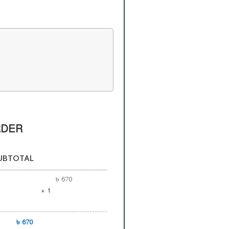
RDER
UBTOTAL
৳
670
× 1
৳
670