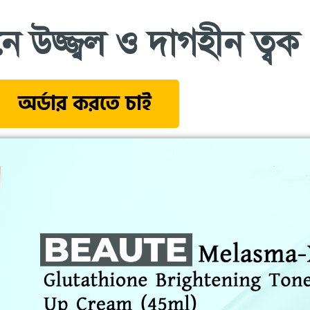
নে উজ্জ্বল ও দাগহীন ত্বক
অর্ডার করতে চাই