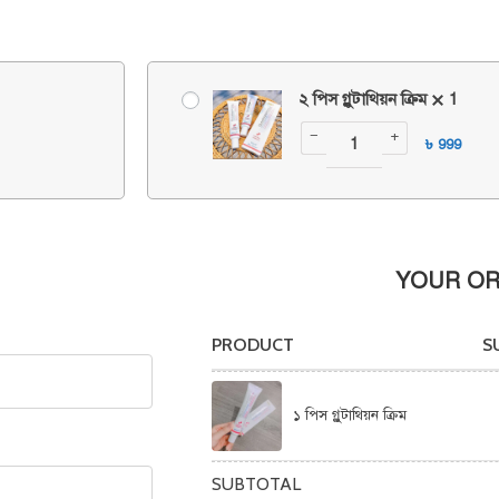
২ পিস গ্লুটাথিয়ন ক্রিম
1
−
+
৳
999
YOUR O
PRODUCT
S
১ পিস গ্লুটাথিয়ন ক্রিম
SUBTOTAL