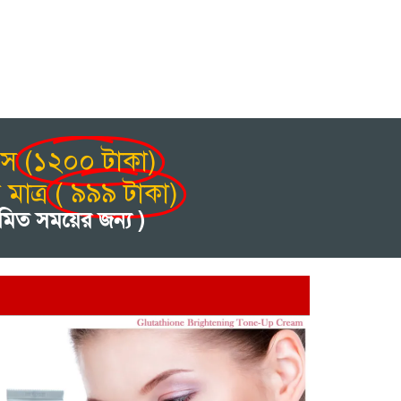
িস
(১২০০ টাকা)
মাত্র
( ৯৯৯ টাকা)
ীমিত সময়ের জন্য )