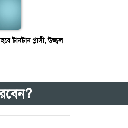
ে টানটান গ্লাসী, উজ্জ্বল
 করবেন?