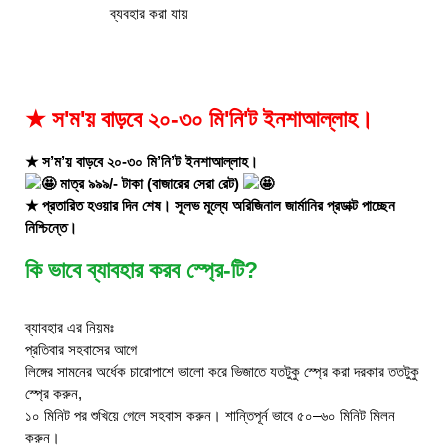
ব্যবহার করা যায়
★ স'ম'য় বাড়বে ২০-৩০ মি'নি'ট ইনশাআল্লাহ।
★ স’ম’য় বাড়বে ২০-৩০ মি’নি’ট ইনশাআল্লাহ।
মাত্র ৯৯৯/- টাকা (বাজারের সেরা রেট)
★ প্রতারিত হওয়ার দিন শেষ। সূলভ মূল্যে অরিজিনাল জার্মানির প্রডাক্ট পাচ্ছেন
নিশ্চিন্তে।
কি ভাবে ব্যাবহার করব স্প্রে-টি?
ব্যাবহার এর নিয়মঃ
প্রতিবার সহবাসের আগে
লিঙ্গের সামনের অর্ধেক চারোপাশে ভালো করে ভিজাতে যতটুকু স্প্রে করা দরকার ততটুকু
স্প্রে করুন,
১০ মিনিট পর শুখিয়ে গেলে সহবাস করুন। শান্তিপূর্ন ভাবে ৫০–৬০ মিনিট মিলন
করুন।