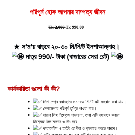
পরিপূর্ন হোক আপনার দাম্পত্য জীবন
Tk 2,000
Tk 990.00
★ স’ম’য় বাড়বে ২০-৩০ মি/নি/ট ইনশাআল্লাহ।
মাত্র 990/- টাকা (বাজারের সেরা রেট)
কার্যকারিতা গুলো কী কী?
ভিগা স্প্রে ব্যাবহারে ৫০-৬০ মিনিট স্ত্রী সহবাস করা যায়।
মেলামেশায় পরিপূর্ন তৃপ্তি পাওয়া যায়।
যাদের লিঙ্গ নিস্তেজ দাড়ায়না, তারা এটি ব্যাবহার করলে
নিস্তেজ লিঙ্গ সতেজ ও স্টং হবে।
ডায়াবেটিস ও হার্টের রোগীরা ও ব্যবহার করতে পারবে।
এটির সবচেয়ে বড় গুন হল এটি খুব দ্রুত কাজ করে।