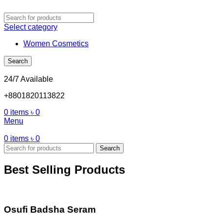
Select category
Women Cosmetics
Search
24/7 Available
+8801820113822
0
items
৳
0
Menu
0
items
৳
0
Search
Best Selling Products
Osufi Badsha Seram