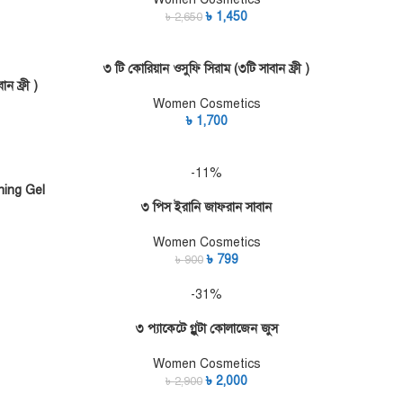
৳
1,450
৳
2,650
৩ টি কোরিয়ান ওসুফি সিরাম (৩টি সাবান ফ্রী )
ADD TO CART
ন ফ্রী )
Women Cosmetics
৳
1,700
-11%
ning Gel
৩ পিস ইরানি জাফরান সাবান
ADD TO CART
Women Cosmetics
৳
799
৳
900
-31%
৩ প্যাকেটে গ্লুটা কোলাজেন জুস
ADD TO CART
Women Cosmetics
৳
2,000
৳
2,900