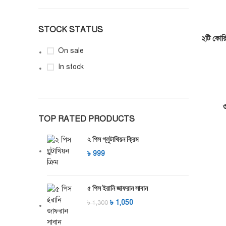
STOCK STATUS
২টি কোরি
ADD TO C
On sale
In stock
ADD TO C
TOP RATED PRODUCTS
২ পিস গ্লুটাথিয়ন ক্রিম
৳
999
ADD TO C
৫ পিস ইরানি জাফরান সাবান
৳
1,050
৳
1,300