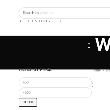
SELECT CATEGORY
W
FILTER BY PRICE
Home
Wo
ADD TO C
FILTER