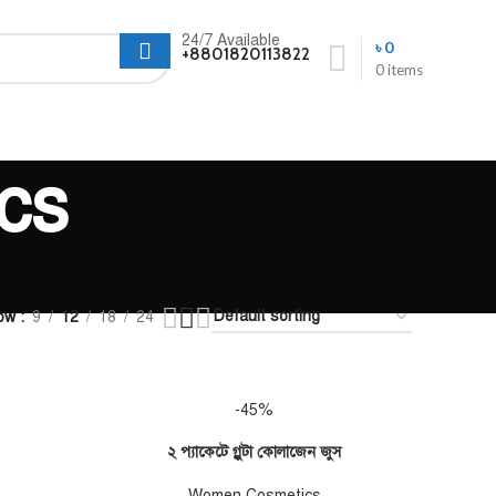
24/7 Available
৳
0
+8801820113822
0
items
cs
ow
9
12
18
24
-45%
২ প্যাকেটে গ্লুটা কোলাজেন জুস
ADD TO CART
Women Cosmetics