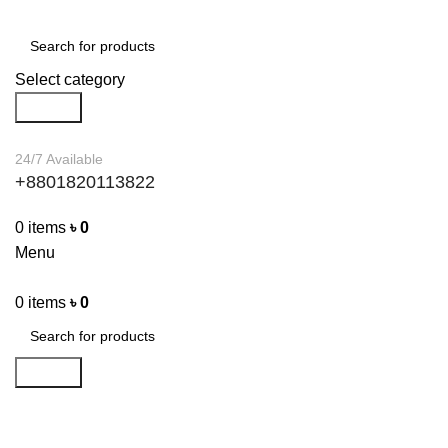
Select category
Search
24/7 Available
+8801820113822
0
items
৳
0
Menu
0
items
৳
0
Search
Shop