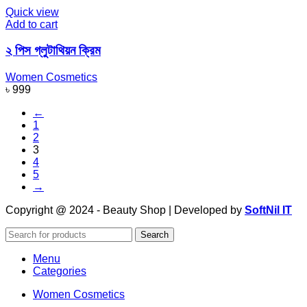
Quick view
Add to cart
২ পিস গ্লুটাথিয়ন ক্রিম
Women Cosmetics
৳
999
←
1
2
3
4
5
→
Copyright @ 2024 - Beauty Shop | Developed by
SoftNil IT
Search
Menu
Categories
Women Cosmetics