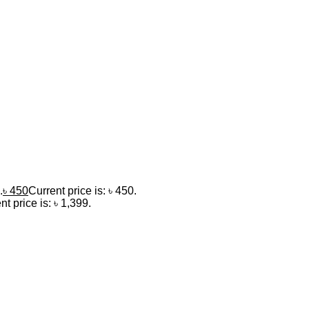
.
৳
450
Current price is: ৳ 450.
nt price is: ৳ 1,399.