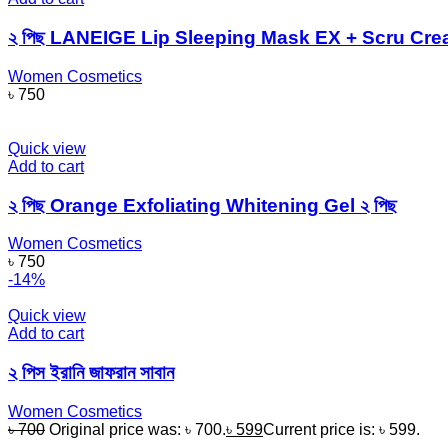
২ পিছ LANEIGE Lip Sleeping Mask EX + Scru Cr
Women Cosmetics
৳
750
Quick view
Add to cart
২ পিছ Orange Exfoliating Whitening Gel ২ পিছ
Women Cosmetics
৳
750
-14%
Quick view
Add to cart
২ পিস ইরানি জাফরান সাবান
Women Cosmetics
৳
700
Original price was: ৳ 700.
৳
599
Current price is: ৳ 599.