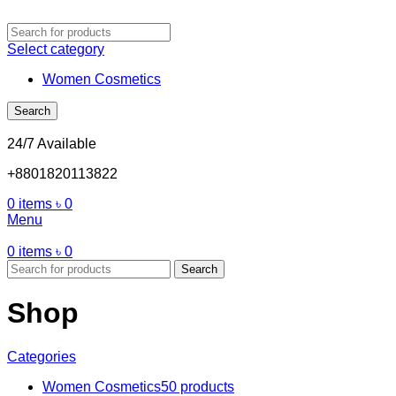
Select category
Women Cosmetics
Search
24/7 Available
+8801820113822
0
items
৳
0
Menu
0
items
৳
0
Search
Shop
Categories
Women Cosmetics
50 products