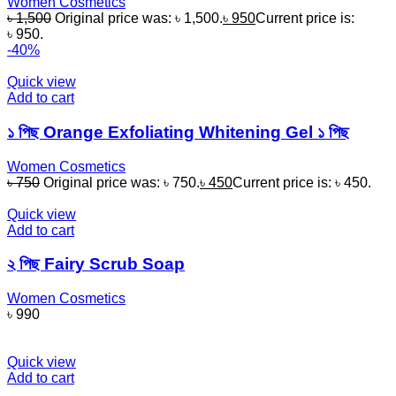
Women Cosmetics
৳
1,500
Original price was: ৳ 1,500.
৳
950
Current price is:
৳ 950.
-40%
Quick view
Add to cart
১ পিছ Orange Exfoliating Whitening Gel ১ পিছ
Women Cosmetics
৳
750
Original price was: ৳ 750.
৳
450
Current price is: ৳ 450.
Quick view
Add to cart
২ পিছ Fairy Scrub Soap
Women Cosmetics
৳
990
Quick view
Add to cart